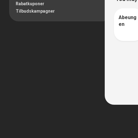
Rabatkuponer
Tilbudskampagner
Abeung
0
en