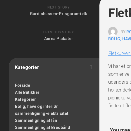
NEXT STORY
Flet
Gardinbussen-Prisgaranti.dk
BY
R
PREVIOUS STORY
Aurea Plakater
BOLIG, HAV
Fletkurven
Vi har et b
Kategorier
som er vel
udendørs b
Forside
hollænder
Alle Butikker
picnickurve
Kategorier
finde et fl
Bolig, have og interiør
sammenligning-elektricitet
Sammenligning af lån
Sammenligning af Bredbånd
You may a