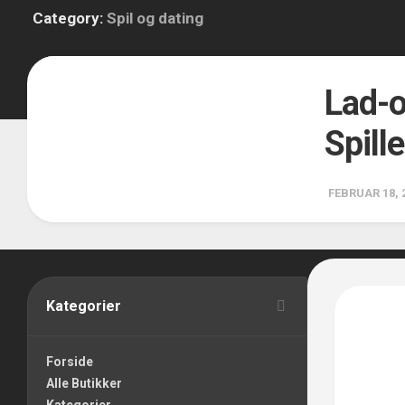
Category:
Spil og dating
1
Lad-o
Spill
FEBRUAR 18, 
Kategorier
Forside
Alle Butikker