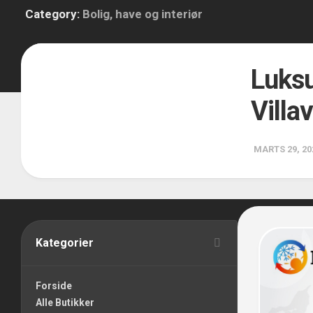
Category:
Bolig, have og interiør
0
Luks
Villav
MARTS 29, 20
Kategorier
Forside
Alle Butikker