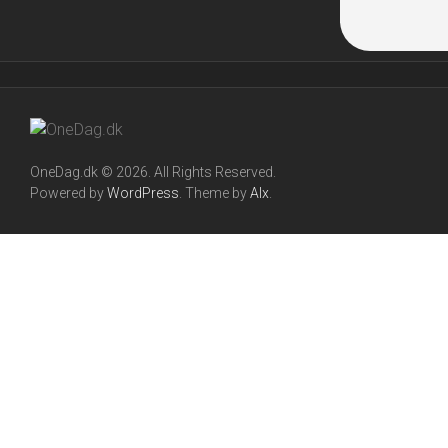
OneDag.dk © 2026. All Rights Reserved.
Powered by
WordPress
. Theme by
Alx
.