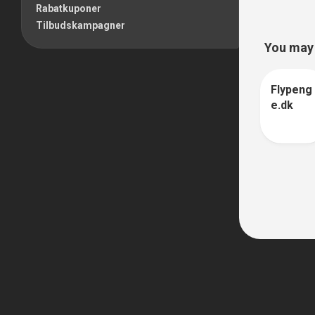
Rabatkuponer
Tilbudskampagner
You may a
Flypeng
1
e.dk