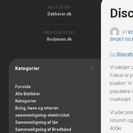
NEXT STORY
Dis
Dykkerur.dk
BY
R
PREVIOUS STORY
Bodyman.dk
SPORT OG 
Se
Discs
Vi sælger d
Kategorier
Fokus er p
kvalitet. V
Forside
populære d
Alle Butikker
markedet.
Kategorier
Bolig, have og interiør
Vi yder pr
sammenligning-elektricitet
returret og
Sammenligning af lån
400kr.
Sammenligning af Bredbånd