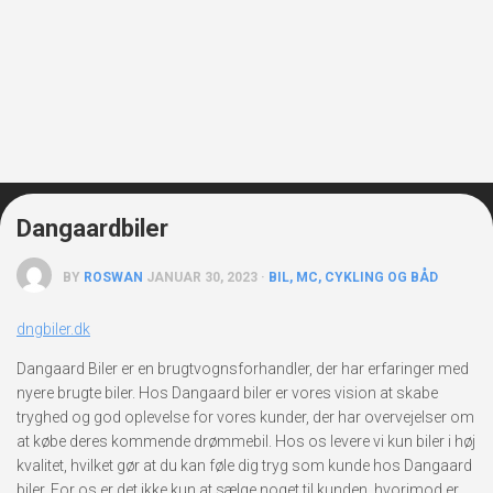
Dangaardbiler
BY
ROSWAN
JANUAR 30, 2023 ·
BIL, MC, CYKLING OG BÅD
dngbiler.dk
Dangaard Biler er en brugtvognsforhandler, der har erfaringer med
nyere brugte biler. Hos Dangaard biler er vores vision at skabe
tryghed og god oplevelse for vores kunder, der har overvejelser om
at købe deres kommende drømmebil. Hos os levere vi kun biler i høj
kvalitet, hvilket gør at du kan føle dig tryg som kunde hos Dangaard
biler. For os er det ikke kun at sælge noget til kunden, hvorimod er