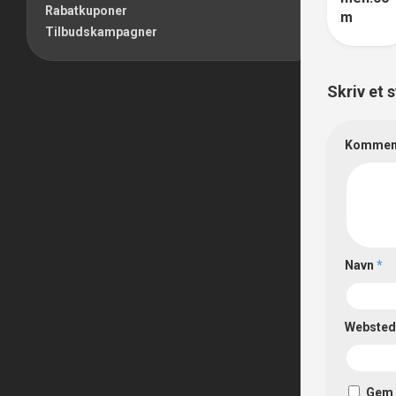
Rabatkuponer
m
Tilbudskampagner
Skriv et 
Kommen
Navn
*
Websted
Gem 