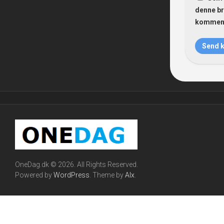
denne br
komment
OneDag.dk © 2026. All Rights Reserved.
Powered by
WordPress
. Theme by
Alx
.