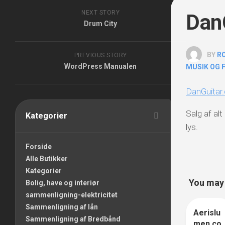
NEXT STORY
Dan
Drum City
BY
R
PREVIOUS STORY
WordPress Manualen
MUSIK OG 
DanGuitar.
Salg af alt
Kategorier
lys.
Forside
Alle Butikker
Kategorier
You may a
Bolig, have og interiør
sammenligning-elektricitet
Sammenligning af lån
Aerislu
0
Sammenligning af Bredbånd
men.co