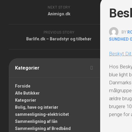
NEXT STORY
Besk
Animigo.dk
BY
R
PREVIOUS STORY
Barlife.dk – Barudstyr og tilbehør
SUNDHED O
Beskyt Dit
Hos Beskyt
Kategorier
blue light b
Danmarks 
Forside
målgruppe 
Alle Butikker
ældre bruge
Kategorier
brugere 10
Bolig, have og interiør
penge for 
sammenligning-elektricitet
Sammenligning af lån
Sammenligning af Bredbånd