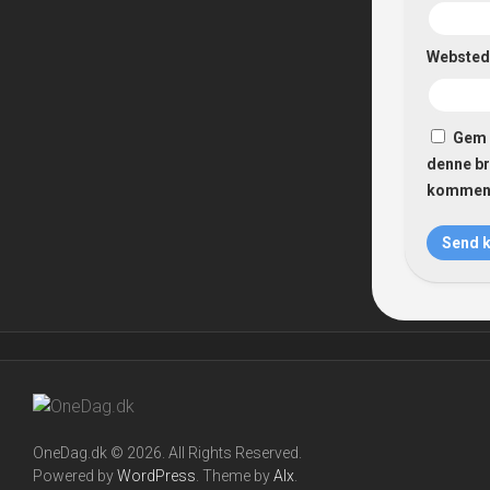
Websted
Gem 
denne br
komment
OneDag.dk © 2026. All Rights Reserved.
Powered by
WordPress
. Theme by
Alx
.